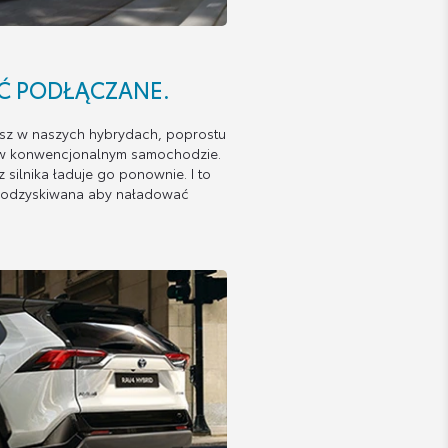
YĆ PODŁĄCZANE.
jesz w naszych hybrydach, poprostu
ak w konwencjonalnym samochodzie.
 silnika ładuje go ponownie. I to
st odzyskiwana aby naładować