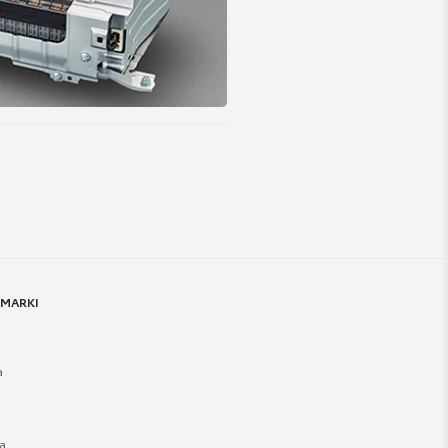
 MARKI
a
a
a