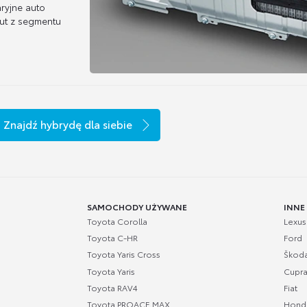
aryjne auto
aut z segmentu
Znajdź hybrydę dla siebie
SAMOCHODY UŻYWANE
INNE
Toyota Corolla
Lexus
Toyota C-HR
Ford
Toyota Yaris Cross
Škod
Toyota Yaris
Cupr
Toyota RAV4
Fiat
Toyota PROACE MAX
Hond