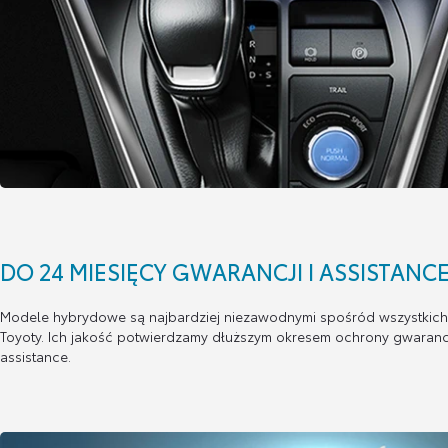
DO 24 MIESIĘCY GWARANCJI I ASSISTANC
Modele hybrydowe są najbardziej niezawodnymi spośród wszystkic
Toyoty. Ich jakość potwierdzamy dłuższym okresem ochrony gwarancy
assistance.