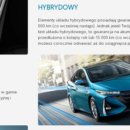
HYBRYDOWY
Elementy układu hybrydowego posiadają gwaranc
000 km (co wcześniej nastąpi). Jednak jeżeli Tw
test układu hybrydowego, to gwarancja na aku
przedłużona o kolejny rok lub 15 000 km (co wcz
możesz corocznie odnawiać aż do osiągnięcia p
E
h w gamie
jnej i