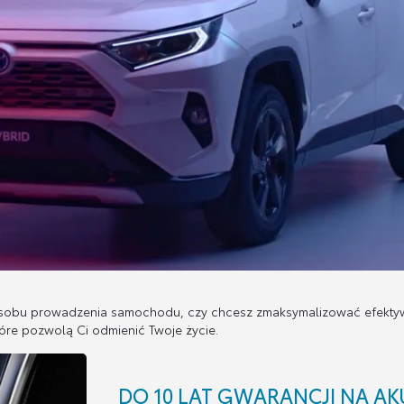
sposobu prowadzenia samochodu, czy chcesz zmaksymalizować efekty
óre pozwolą Ci odmienić Twoje życie.
DO 10 LAT GWARANCJI NA A