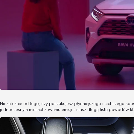
Niezależnie od tego, czy poszukujesz płynniejszego i cichszego 
jednoczesnym minimalizowaniu emisji - masz długą listę powodów kt