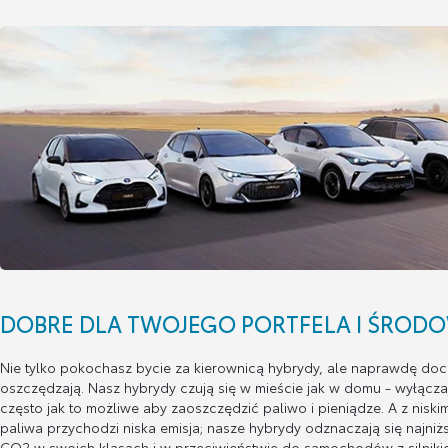
DOBRE DLA TWOJEGO PORTFELA I ŚRODO
Nie tylko pokochasz bycie za kierownicą hybrydy, ale naprawdę doce
oszczędzają. Nasz hybrydy czują się w mieście jak w domu - wyłączają
często jak to możliwe aby zaoszczędzić paliwo i pieniądze. A z nisk
paliwa przychodzi niska emisja; nasze hybrydy odznaczają się najniż
CO2 w swoich klasach i w przeciwieństwie do samochodów z silnikie