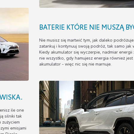
BATERIE KTÓRE NIE MUSZĄ B
Nie musisz się martwić tym, jak daleko podróżu
zatankuj i kontynuuj swoją podróż, tak samo j
Kiedy akumulator się wyczerpie, nadmiar energii z
nie wszystko, gdy hamujesz energia również je
akumulator - więc nic się nie marnuje.
WISKA.
nisz ile one
 silniki tak
im zużyciem
szymi emisjami
m Diesla,