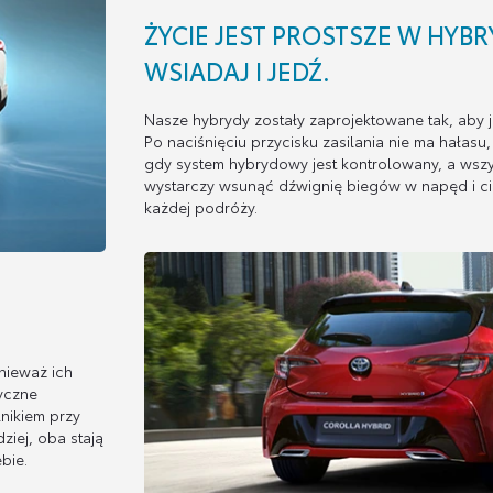
ŻYCIE JEST PROSTSZE W HYBR
WSIADAJ I JEDŹ.
Nasze hybrydy zostały zaprojektowane tak, aby 
Po naciśnięciu przycisku zasilania nie ma hałasu,
gdy system hybrydowy jest kontrolowany, a wszy
wystarczy wsunąć dźwignię biegów w napęd i c
każdej podróży.
nieważ ich
ryczne
nikiem przy
iej, oba stają
bie.