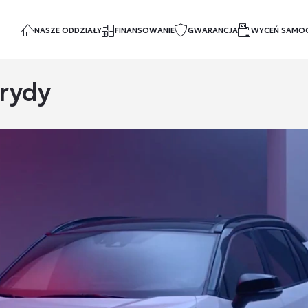
NASZE ODDZIAŁY
FINANSOWANIE
GWARANCJA
WYCEŃ SAMO
brydy