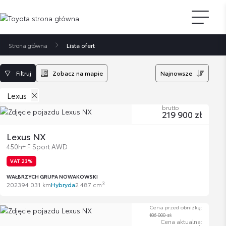
Strona główna
Lista ofert
Filtruj
Zobacz na mapie
Najnowsze
Lexus
brutto
219 900 zł
Lexus NX
450h+ F Sport AWD
VAT 23%
WAŁBRZYCH GRUPA NOWAKOWSKI
3
2023
94 031 km
Hybryda
2 487 cm
Cena przed obniżką:
186 000 zł
Cena aktualna: