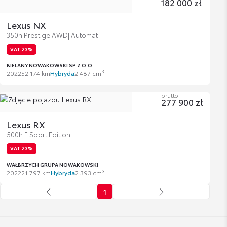
182 000 zł
Lexus NX
350h Prestige AWD| Automat
VAT 23%
BIELANY NOWAKOWSKI SP Z O.O.
3
2022
52 174 km
Hybryda
2 487 cm
brutto
277 900 zł
Lexus RX
500h F Sport Edition
VAT 23%
WAŁBRZYCH GRUPA NOWAKOWSKI
3
2022
21 797 km
Hybryda
2 393 cm
1