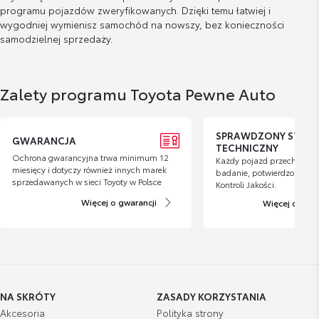
programu pojazdów zweryfikowanych. Dzięki temu łatwiej i
wygodniej wymienisz samochód na nowszy, bez konieczności
samodzielnej sprzedaży.
Zalety programu Toyota Pewne Auto
SPRAWDZONY STAN
GWARANCJA
TECHNICZNY
Ochrona gwarancyjna trwa minimum 12
Każdy pojazd przechodzi 
miesięcy i dotyczy również innych marek
badanie, potwierdzone Cer
sprzedawanych w sieci Toyoty w Polsce
Kontroli Jakości.
Więcej o gwarancji
Więcej o kontr
NA SKRÓTY
ZASADY KORZYSTANIA
Akcesoria
Polityka strony