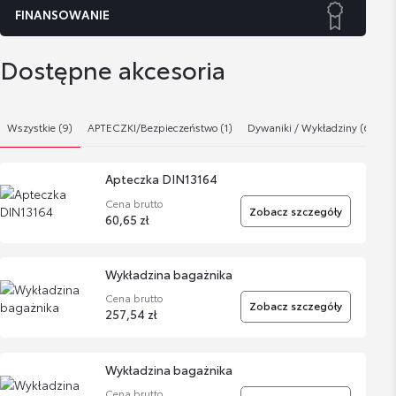
FINANSOWANIE
Dostępne akcesoria
Wszystkie (9)
APTECZKI/Bezpieczeństwo (1)
Dywaniki / Wykładziny (6)
N
Apteczka DIN13164
Cena brutto
Zobacz szczegóły
60,65 zł
Wykładzina bagażnika
Cena brutto
Zobacz szczegóły
257,54 zł
Wykładzina bagażnika
Cena brutto