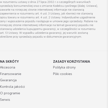
w rozumieniu ustawy z dnia 27 lipca 2002 r. o szczególnych warunkach
sprzedaży konsumenckiej oraz o zmianie Kodeksu cywilnego (dalej: Ustawa),
Wyświetl numer
zawarte na niniejszej stronie internetowej informacje nie stanowią
zapewnienia w rozumieniu art. 4 ust. 3 Ustawy, jak również nie stanowią
carspa@toyotawalbrzych.pl
opisu towaru w rozumieniu art. 4 ust. 2 Ustawy. Indywidualne uzgodnienie
ceny i wyposażenia pojazdu następuje w umowie jego sprzedaży. Podane na
niniejszej stronie internetowej informacje na temat gwarancji pojazdu nie
stanowią udzielenia kupującemu gwarancji, w szczególności w rozumieniu
art. 13 Ustawy. W wypadku udzielenia gwarancji, jej warunki zostaną
określone przy sprzedaży pojazdu w dokumencie gwarancyjnym.
Marek Grzesiak
Doradca ds. sprzedaży samochodów nowych
NA SKRÓTY
ZASADY KORZYSTANIA
Wyświetl numer
Akcesoria
Polityka strony
mgrzesiak@toyotanowakowski.pl
Finansowanie
Pliki cookies
Gwarancja
Kontrola jakości
O programie
Dawid Budzyński
Serwis
Doradca ds. Sprzedaży Samochodów Używanych