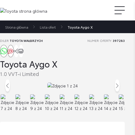
Strona główna
Lista ofert
Toyota Aygo X
DILER
TOYOTA WAŁBRZYCH
NUMER OFERTY:
397283
Toyota Aygo X
1.0 VVT-i Limited