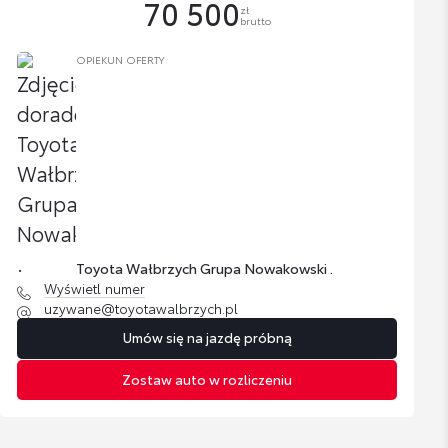
70 500
zł
brutto
OPIEKUN OFERTY
Toyota Wałbrzych Grupa Nowakowski .
Wyświetl numer
uzywane@toyotawalbrzych.pl
Umów się na jazdę próbną
Zostaw auto w rozliczeniu