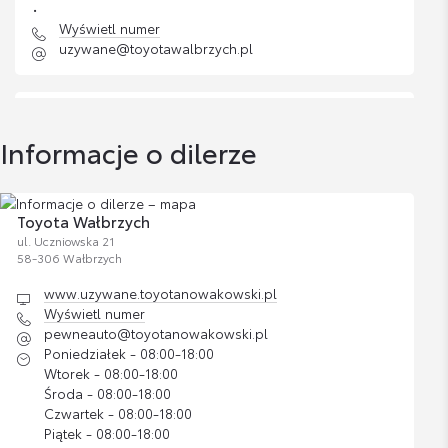
Wyświetl numer
uzywane@toyotawalbrzych.pl
Listwy boczne
Cena brutto
Zobacz szczegóły
652,59 zł
Informacje o dilerze
Mateusz Sztylka
Zestaw kosmetyków samochodowych
Doradca ds. wycen samochodów
Toyoty
Cena brutto
Toyota Wałbrzych
Zobacz szczegóły
200,37 zł
ul. Uczniowska 21
Wyświetl numer
58-306 Wałbrzych
msztylka@toyotanowakowski.pl
www.uzywane.toyotanowakowski.pl
Wyświetl numer
pewneauto@toyotanowakowski.pl
Poniedziałek - 08:00-18:00
Wtorek - 08:00-18:00
Środa - 08:00-18:00
Paulina Rosińska
Czwartek - 08:00-18:00
Doradca ds. sprzedaży samochodów używanych
Piątek - 08:00-18:00