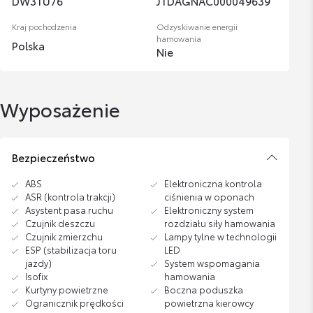
DW3TU76
JTDAGNAC000049639
Kraj pochodzenia
Odzyskiwanie energii
hamowania
Polska
Nie
Wyposażenie
Bezpieczeństwo
ABS
Elektroniczna kontrola
ASR (kontrola trakcji)
ciśnienia w oponach
Asystent pasa ruchu
Elektroniczny system
Czujnik deszczu
rozdziału siły hamowania
Czujnik zmierzchu
Lampy tylne w technologii
ESP (stabilizacja toru
LED
jazdy)
System wspomagania
Isofix
hamowania
Kurtyny powietrzne
Boczna poduszka
Ogranicznik prędkości
powietrzna kierowcy