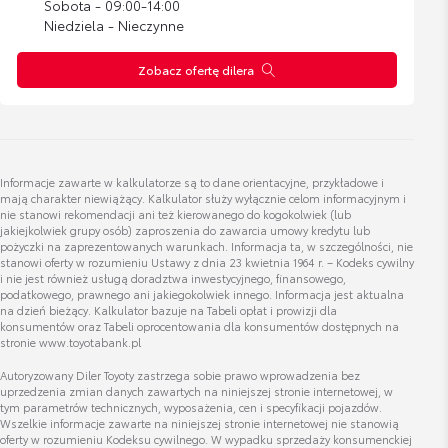
Sobota - 09:00-14:00
Niedziela - Nieczynne
Wyświetl numer
prosinska@toyotanowakowski.pl
Zobacz ofertę dilera
BDC WCH
Informacje zawarte w kalkulatorze są to dane orientacyjne, przykładowe i
mają charakter niewiążący. Kalkulator służy wyłącznie celom informacyjnym i
nie stanowi rekomendacji ani też kierowanego do kogokolwiek (lub
jakiejkolwiek grupy osób) zaproszenia do zawarcia umowy kredytu lub
pożyczki na zaprezentowanych warunkach. Informacja ta, w szczególności, nie
Wyświetl numer
stanowi oferty w rozumieniu Ustawy z dnia 23 kwietnia 1964 r. – Kodeks cywilny
i nie jest również usługą doradztwa inwestycyjnego, finansowego,
bdchandlowy@toyotanowakowski.pl
podatkowego, prawnego ani jakiegokolwiek innego. Informacja jest aktualna
na dzień bieżący. Kalkulator bazuje na Tabeli opłat i prowizji dla
konsumentów oraz Tabeli oprocentowania dla konsumentów dostępnych na
stronie www.toyotabank.pl
Autoryzowany Diler Toyoty zastrzega sobie prawo wprowadzenia bez
uprzedzenia zmian danych zawartych na niniejszej stronie internetowej, w
CAR SPA
tym parametrów technicznych, wyposażenia, cen i specyfikacji pojazdów.
PRZYGOTOWANIE SAMOCHODÓW
Wszelkie informacje zawarte na niniejszej stronie internetowej nie stanowią
oferty w rozumieniu Kodeksu cywilnego. W wypadku sprzedaży konsumenckiej