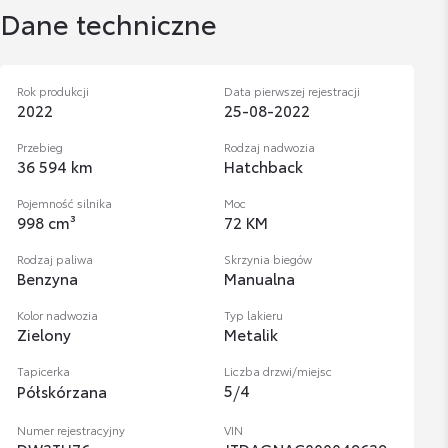
Dane techniczne
Rok produkcji
Data pierwszej rejestracji
2022
25-08-2022
Przebieg
Rodzaj nadwozia
36 594 km
Hatchback
Pojemność silnika
Moc
998 cm³
72 KM
Rodzaj paliwa
Skrzynia biegów
Benzyna
Manualna
Kolor nadwozia
Typ lakieru
Zielony
Metalik
Tapicerka
Liczba drzwi/miejsc
5
/
4
Półskórzana
Numer rejestracyjny
VIN