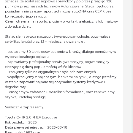
oznacza, że został szczegółowo sprawdzony po przez przegląd 120
punktów przez naszych techników Autoryzowanej Stacji Toyoty, oraz
posiadamy nie zależny raport techniczny autoDNA oraz CEPiK bez
konieczności jego zakupu.
Celem otrzymania raportu, prosimy o kontakt telefoniczny lub mailowy
z doradcą działu.
Stając się nabywcą naszego używanego samochodu, otrzymujesz
certyfikat jakości oraz 12 - miesięczną gwarancję .
- posiadamy 30 letnie doświadczenie w branży, dlatego pomożemy w
wyborze idealnego pojazdu
- zapewniamy profesjonalny serwis gwarancyjny, pogwarancyjny
cieszący się dużą popularnością wśród klientów.
- Pracujemy tylko na oryginalnych częściach zamiennych.
- współpracujemy z najlepszymi bankami na rynku, dlatego jesteśmy
w stanie zapewnić najbardziej optymalne systemy kredytowe i
dogodne raty.
- Pomagamy w załatwieniu wszelkich formalności, oraz zapewniamy
szybką i rzetelną obsługę.
Serdecznie zapraszamy.
Toyota C-HR 2.0 PHEV Executive
Rok produkcji: 2025
Data pierwszej rejestracji: 2025-03-18
Pojemność: 1987 ccm