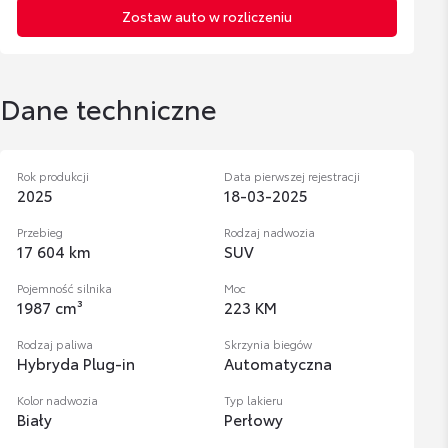
Zostaw auto w rozliczeniu
Dane techniczne
Rok produkcji
Data pierwszej rejestracji
2025
18-03-2025
Przebieg
Rodzaj nadwozia
17 604 km
SUV
Pojemność silnika
Moc
1987 cm³
223 KM
Rodzaj paliwa
Skrzynia biegów
Hybryda Plug-in
Automatyczna
Kolor nadwozia
Typ lakieru
Biały
Perłowy