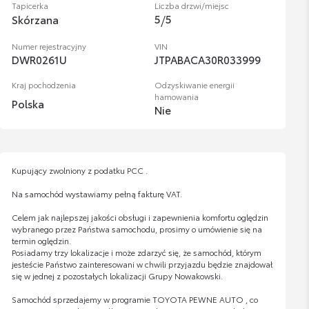
Tapicerka
Liczba drzwi/miejsc
5
/
5
Skórzana
Numer rejestracyjny
VIN
DWR0261U
JTPABACA30R033999
Kraj pochodzenia
Odzyskiwanie energii
hamowania
Polska
Nie
Kupujący zwolniony z podatku PCC .
Na samochód wystawiamy pełną fakturę VAT.
Celem jak najlepszej jakości obsługi i zapewnienia komfortu oględzin
wybranego przez Państwa samochodu, prosimy o umówienie się na
termin oględzin.
Posiadamy trzy lokalizacje i może zdarzyć się, że samochód, którym
jesteście Państwo zainteresowani w chwili przyjazdu będzie znajdował
się w jednej z pozostałych lokalizacji Grupy Nowakowski.
Samochód sprzedajemy w programie TOYOTA PEWNE AUTO , co