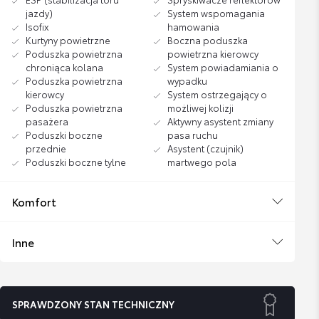
jazdy)
System wspomagania
Isofix
hamowania
Kurtyny powietrzne
Boczna poduszka
Poduszka powietrzna
powietrzna kierowcy
chroniąca kolana
System powiadamiania o
Poduszka powietrzna
wypadku
kierowcy
System ostrzegający o
Poduszka powietrzna
możliwej kolizji
pasażera
Aktywny asystent zmiany
Poduszki boczne
pasa ruchu
przednie
Asystent (czujnik)
Poduszki boczne tylne
martwego pola
Komfort
Inne
SPRAWDZONY STAN TECHNICZNY