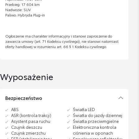
Przebieg: 17 604 km
Nadwozie: SUV
Paliwo: Hybryda Plug-in
Ogłoszenie ma charakter informacyjny i stanowi zaproszenie do
zawarcia umowy (art. 71 Kodeksu cywilnego); nie stanowi natomiast
oferty handlowej w rozumieniu art. 66 § 1 Kodeksu cywilnego.
Wyposażenie
Bezpieczeństwo
ABS
Światła LED
ASR (kontrola trakcji)
Światła do jazdy dziennej
Asystent pasa ruchu
Światła przeciwmgielne
Czujnik deszczu
Elektroniczna kontrola
Czujnik zmierzchu
ciśnienia w oponach
ESP (stabilizacja toru
Spryskiwacze reflektorów