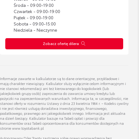
Środa - 09:00-19:00
Bagażnik rowerowy na hak VeloCompact -
Czwartek - 09:00-19:00
2 rowery
Piątek - 09:00-19:00
Sobota - 09:00-15:00
Cena brutto
Zobacz szczegóły
2 837,07 zł
Niedziela - Nieczynne
Zobacz ofertę dilera
Bagażnik rowerowy na hak VeloCompact -
3 rowery
Cena brutto
Zobacz szczegóły
3 287,38 zł
Informacje zawarte w kalkulatorze są to dane orientacyjne, przykładowe i
mają charakter niewiążący. Kalkulator służy wyłącznie celom informacyjnym i
nie stanowi rekomendacji ani też kierowanego do kogokolwiek (lub
Toyota HomeCharge 22 kW - domowa
jakiejkolwiek grupy osób) zaproszenia do zawarcia umowy kredytu lub
stacja ładująca bez kabla
pożyczki na zaprezentowanych warunkach. Informacja ta, w szczególności, nie
stanowi oferty w rozumieniu Ustawy z dnia 23 kwietnia 1964 r. – Kodeks cywilny
Cena brutto
Zobacz szczegóły
i nie jest również usługą doradztwa inwestycyjnego, finansowego,
3 700,00 zł
podatkowego, prawnego ani jakiegokolwiek innego. Informacja jest aktualna
na dzień bieżący. Kalkulator bazuje na Tabeli opłat i prowizji dla
konsumentów oraz Tabeli oprocentowania dla konsumentów dostępnych na
stronie www.toyotabank.pl
Autoryzowany Diler Toyoty zastrzega sobie prawo wprowadzenia bez