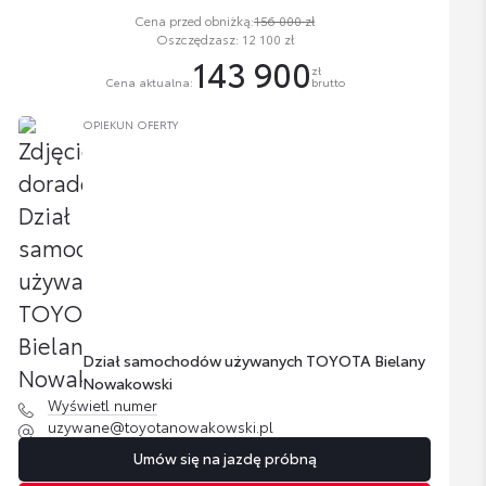
Cena przed obniżką:
156 000 zł
Oszczędzasz: 12 100 zł
143 900
zł
Cena aktualna:
brutto
OPIEKUN OFERTY
Dział samochodów używanych TOYOTA Bielany
Nowakowski
Wyświetl numer
uzywane@toyotanowakowski.pl
Umów się na jazdę próbną