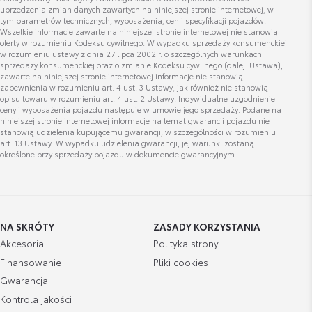
uprzedzenia zmian danych zawartych na niniejszej stronie internetowej, w
tym parametrów technicznych, wyposażenia, cen i specyfikacji pojazdów.
Wszelkie informacje zawarte na niniejszej stronie internetowej nie stanowią
oferty w rozumieniu Kodeksu cywilnego. W wypadku sprzedaży konsumenckiej
w rozumieniu ustawy z dnia 27 lipca 2002 r. o szczególnych warunkach
sprzedaży konsumenckiej oraz o zmianie Kodeksu cywilnego (dalej: Ustawa),
zawarte na niniejszej stronie internetowej informacje nie stanowią
zapewnienia w rozumieniu art. 4 ust. 3 Ustawy, jak również nie stanowią
opisu towaru w rozumieniu art. 4 ust. 2 Ustawy. Indywidualne uzgodnienie
ceny i wyposażenia pojazdu następuje w umowie jego sprzedaży. Podane na
niniejszej stronie internetowej informacje na temat gwarancji pojazdu nie
stanowią udzielenia kupującemu gwarancji, w szczególności w rozumieniu
art. 13 Ustawy. W wypadku udzielenia gwarancji, jej warunki zostaną
określone przy sprzedaży pojazdu w dokumencie gwarancyjnym.
NA SKRÓTY
ZASADY KORZYSTANIA
Akcesoria
Polityka strony
Finansowanie
Pliki cookies
Gwarancja
Kontrola jakości