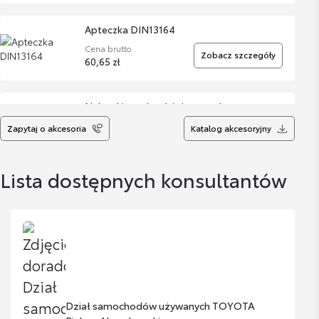
Apteczka DIN13164
Cena brutto
Zobacz szczegóły
60,65 zł
Nakrętki antykradzieżowe - chromowane
Cena brutto
Zapytaj o akcesoria
Katalog akcesoryjny
Zobacz szczegóły
332,81 zł
Lista dostępnych konsultantów
Nakrętki antykradzieżowe - krótkie czarne
Cena brutto
Zobacz szczegóły
393,24 zł
Koło dojazdowe 17"
Cena brutto
Zobacz szczegóły
1 275,74 zł
Dział samochodów używanych TOYOTA