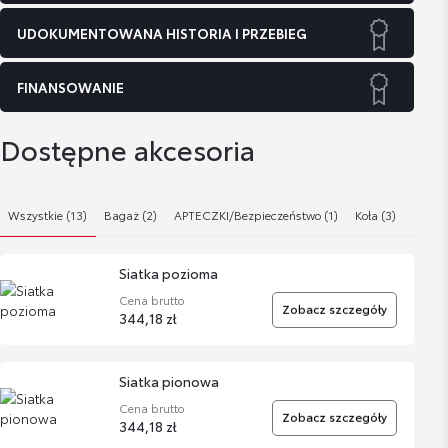
UDOKUMENTOWANA HISTORIA I PRZEBIEG
FINANSOWANIE
Dostępne akcesoria
Wszystkie (13)
Bagaż (2)
APTECZKI/Bezpieczeństwo (1)
Koła (3)
Kosmet
Siatka pozioma
Cena brutto
Zobacz szczegóły
344,18 zł
Siatka pionowa
Cena brutto
Zobacz szczegóły
344,18 zł