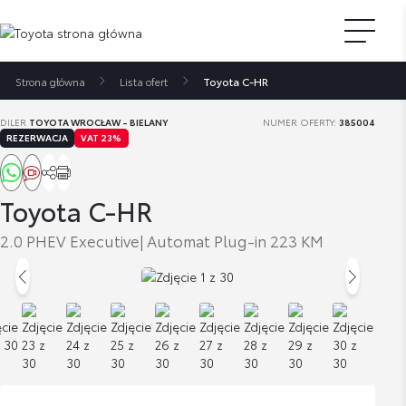
Strona główna
Lista ofert
Toyota C-HR
DILER
TOYOTA WROCŁAW - BIELANY
NUMER OFERTY:
385004
REZERWACJA
VAT 23%
Toyota C-HR
2.0 PHEV Executive| Automat Plug-in 223 KM