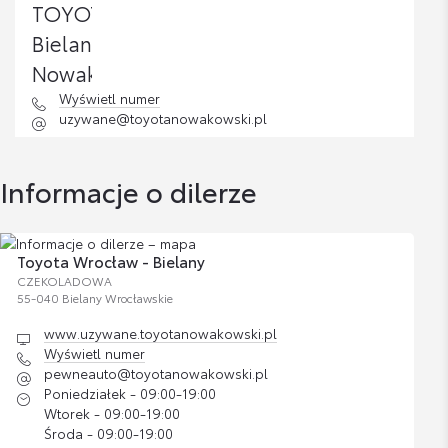
Dywaniki welurowe 830gr z logo GR
Cena brutto
Zobacz szczegóły
425,32 zł
Wyświetl numer
uzywane@toyotanowakowski.pl
Nakrętki antykradzieżowe - chromowane
Cena brutto
Informacje o dilerze
Zobacz szczegóły
332,81 zł
Zestaw kosmetyków samochodowych
Toyota Wrocław - Bielany
Toyoty
CZEKOLADOWA
55-040 Bielany Wrocławskie
Cena brutto
Zobacz szczegóły
200,37 zł
www.uzywane.toyotanowakowski.pl
Wyświetl numer
pewneauto@toyotanowakowski.pl
Siatka pionowa
Poniedziałek - 09:00-19:00
Wtorek - 09:00-19:00
Cena brutto
Zobacz szczegóły
344,18 zł
Środa - 09:00-19:00