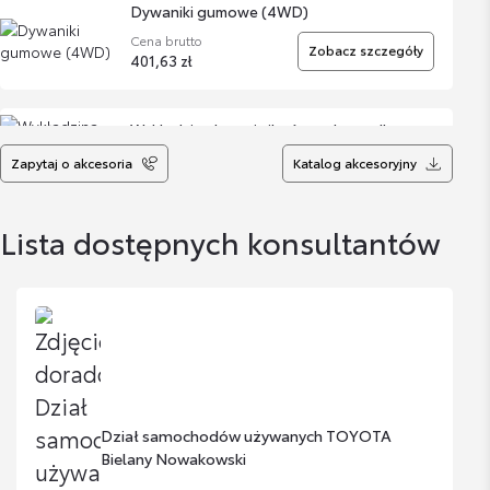
Dywaniki gumowe (4WD)
Cena brutto
Zobacz szczegóły
401,63 zł
Wykładzina bagażnika (wysoka podłoga
oraz 2.0 HSD)
Zapytaj o akcesoria
Katalog akcesoryjny
Cena brutto
Zobacz szczegóły
376,97 zł
Lista dostępnych konsultantów
Wykładzina bagażnika (niska - auta z
zestawem naprawczym 1.2T, 1.8 HSD)
Cena brutto
Zobacz szczegóły
376,97 zł
Dwustronna mata bagażnika
Dział samochodów używanych TOYOTA
Cena brutto
Bielany Nowakowski
Zobacz szczegóły
645,76 zł