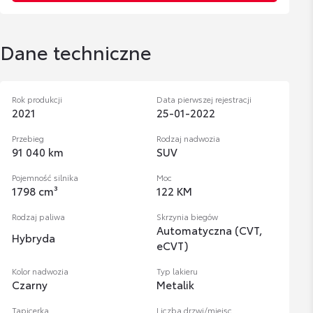
Dane techniczne
Rok produkcji
Data pierwszej rejestracji
2021
25-01-2022
Przebieg
Rodzaj nadwozia
91 040 km
SUV
Pojemność silnika
Moc
1798 cm³
122 KM
Rodzaj paliwa
Skrzynia biegów
Automatyczna (CVT,
Hybryda
eCVT)
Kolor nadwozia
Typ lakieru
Czarny
Metalik
Tapicerka
Liczba drzwi/miejsc