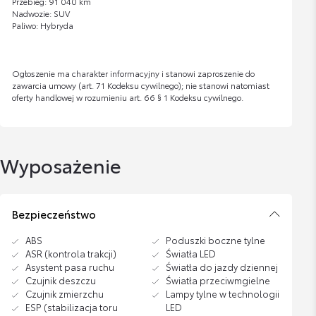
Przebieg: 91 040 km
Nadwozie: SUV
Paliwo: Hybryda
Ogłoszenie ma charakter informacyjny i stanowi zaproszenie do
zawarcia umowy (art. 71 Kodeksu cywilnego); nie stanowi natomiast
oferty handlowej w rozumieniu art. 66 § 1 Kodeksu cywilnego.
Wyposażenie
Bezpieczeństwo
ABS
Poduszki boczne tylne
ASR (kontrola trakcji)
Światła LED
Asystent pasa ruchu
Światła do jazdy dziennej
Czujnik deszczu
Światła przeciwmgielne
Czujnik zmierzchu
Lampy tylne w technologii
ESP (stabilizacja toru
LED