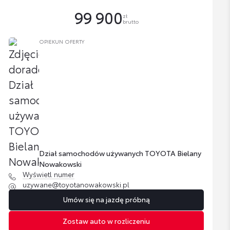
99 900
zł
brutto
OPIEKUN OFERTY
Dział samochodów używanych TOYOTA Bielany
Nowakowski
Wyświetl numer
uzywane@toyotanowakowski.pl
Umów się na jazdę próbną
Zostaw auto w rozliczeniu