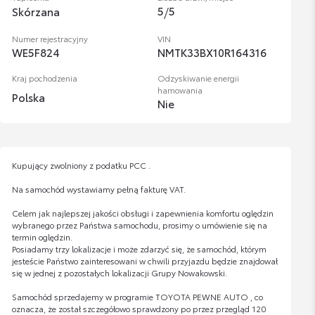
5
/
5
Skórzana
Numer rejestracyjny
VIN
WE5F824
NMTK33BX10R164316
Kraj pochodzenia
Odzyskiwanie energii
hamowania
Polska
Nie
Kupujący zwolniony z podatku PCC .
Na samochód wystawiamy pełną fakturę VAT.
Celem jak najlepszej jakości obsługi i zapewnienia komfortu oględzin
wybranego przez Państwa samochodu, prosimy o umówienie się na
termin oględzin.
Posiadamy trzy lokalizacje i może zdarzyć się, że samochód, którym
jesteście Państwo zainteresowani w chwili przyjazdu będzie znajdował
się w jednej z pozostałych lokalizacji Grupy Nowakowski.
Samochód sprzedajemy w programie TOYOTA PEWNE AUTO , co
oznacza, że został szczegółowo sprawdzony po przez przegląd 120