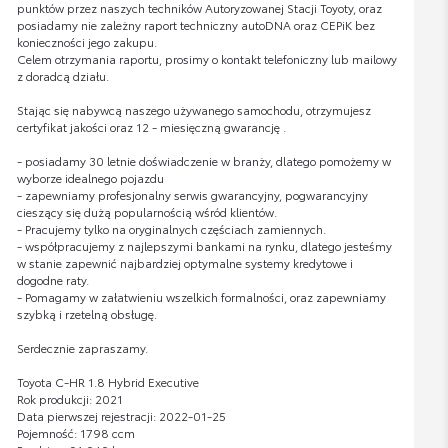
punktów przez naszych techników Autoryzowanej Stacji Toyoty, oraz
posiadamy nie zależny raport techniczny autoDNA oraz CEPiK bez
konieczności jego zakupu.
Celem otrzymania raportu, prosimy o kontakt telefoniczny lub mailowy
z doradcą działu.
Stając się nabywcą naszego używanego samochodu, otrzymujesz
certyfikat jakości oraz 12 - miesięczną gwarancję .
- posiadamy 30 letnie doświadczenie w branży, dlatego pomożemy w
wyborze idealnego pojazdu
- zapewniamy profesjonalny serwis gwarancyjny, pogwarancyjny
cieszący się dużą popularnością wśród klientów.
- Pracujemy tylko na oryginalnych częściach zamiennych.
- współpracujemy z najlepszymi bankami na rynku, dlatego jesteśmy
w stanie zapewnić najbardziej optymalne systemy kredytowe i
dogodne raty.
- Pomagamy w załatwieniu wszelkich formalności, oraz zapewniamy
szybką i rzetelną obsługę.
Serdecznie zapraszamy.
Toyota C-HR 1.8 Hybrid Executive
Rok produkcji: 2021
Data pierwszej rejestracji: 2022-01-25
Pojemność: 1798 ccm