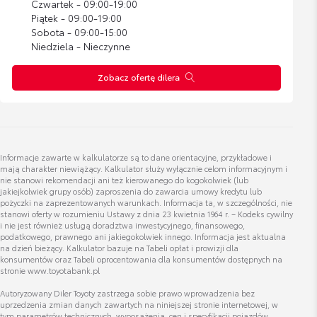
Czwartek - 09:00-19:00
Piątek - 09:00-19:00
Sobota - 09:00-15:00
Bagażnik rowerowy na hak VeloCompact -
Niedziela - Nieczynne
2 rowery
Cena brutto
Zobacz szczegóły
Zobacz ofertę dilera
2 837,07 zł
Bagażnik rowerowy na hak VeloCompact -
3 rowery
Cena brutto
Informacje zawarte w kalkulatorze są to dane orientacyjne, przykładowe i
Zobacz szczegóły
3 287,38 zł
mają charakter niewiążący. Kalkulator służy wyłącznie celom informacyjnym i
nie stanowi rekomendacji ani też kierowanego do kogokolwiek (lub
jakiejkolwiek grupy osób) zaproszenia do zawarcia umowy kredytu lub
pożyczki na zaprezentowanych warunkach. Informacja ta, w szczególności, nie
stanowi oferty w rozumieniu Ustawy z dnia 23 kwietnia 1964 r. – Kodeks cywilny
i nie jest również usługą doradztwa inwestycyjnego, finansowego,
podatkowego, prawnego ani jakiegokolwiek innego. Informacja jest aktualna
na dzień bieżący. Kalkulator bazuje na Tabeli opłat i prowizji dla
konsumentów oraz Tabeli oprocentowania dla konsumentów dostępnych na
stronie www.toyotabank.pl
Autoryzowany Diler Toyoty zastrzega sobie prawo wprowadzenia bez
uprzedzenia zmian danych zawartych na niniejszej stronie internetowej, w
tym parametrów technicznych, wyposażenia, cen i specyfikacji pojazdów.