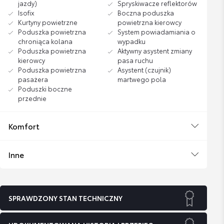
jazdy)
Spryskiwacze reflektorów
Isofix
Boczna poduszka
Kurtyny powietrzne
powietrzna kierowcy
Poduszka powietrzna
System powiadamiania o
chroniąca kolana
wypadku
Poduszka powietrzna
Aktywny asystent zmiany
kierowcy
pasa ruchu
Poduszka powietrzna
Asystent (czujnik)
pasażera
martwego pola
Poduszki boczne
przednie
Komfort
Inne
SPRAWDZONY STAN TECHNICZNY