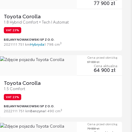
77 900 zł
Toyota Corolla
1.8 Hybrid Comfort + Tech I Automat
VAT 23%
BIELANY NOWAKOWSKI SP Z O.O.
3
2021
111 751 km
Hybryda
1 798 cm
Cena przed obniżką:
67 000 zł
Cena aktualna:
64 900 zł
Toyota Corolla
1.5 Comfort
VAT 23%
BIELANY NOWAKOWSKI SP Z O.O.
3
2022
111 751 km
Benzyna
1 490 cm
Cena przed obniżką:
79 800 zł