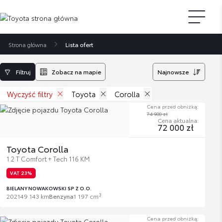
Strona główna
Lista ofert
Filtruj
Zobacz na mapie
Najnowsze
Wyczyść filtry
Toyota
Corolla
Cena przed obniżką:
74 900 zł
Cena aktualna:
72 000 zł
Toyota Corolla
1.2 T Comfort + Tech 116 KM
VAT 23%
BIELANY NOWAKOWSKI SP Z O.O.
3
2021
49 143 km
Benzyna
1 197 cm
Cena przed obniżką: