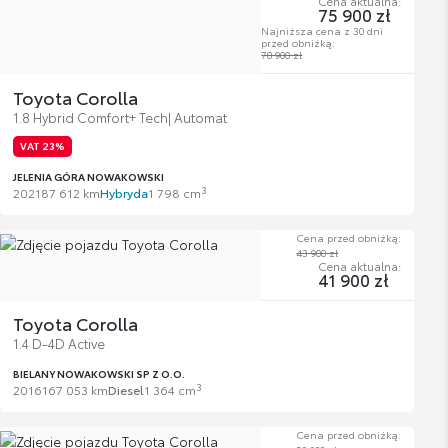
Cena aktualna:
75 900 zł
Najniższa cena z 30 dni
przed obniżką:
78 900 zł
Toyota Corolla
1.8 Hybrid Comfort+ Tech| Automat
VAT 23%
JELENIA GÓRA NOWAKOWSKI
3
2021
87 612 km
Hybryda
1 798 cm
Cena przed obniżką:
43 900 zł
Cena aktualna:
41 900 zł
Toyota Corolla
1.4 D-4D Active
BIELANY NOWAKOWSKI SP Z O.O.
3
2016
167 053 km
Diesel
1 364 cm
Cena przed obniżką: