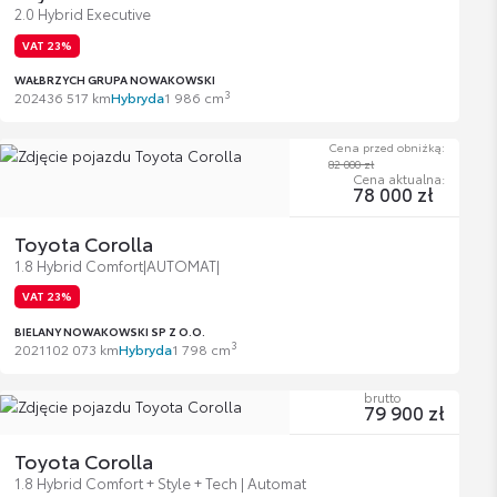
2.0 Hybrid Executive
VAT 23%
WAŁBRZYCH GRUPA NOWAKOWSKI
3
2024
36 517 km
Hybryda
1 986 cm
Cena przed obniżką:
82 000 zł
Cena aktualna:
78 000 zł
Toyota Corolla
1.8 Hybrid Comfort|AUTOMAT|
VAT 23%
BIELANY NOWAKOWSKI SP Z O.O.
3
2021
102 073 km
Hybryda
1 798 cm
brutto
79 900 zł
Toyota Corolla
1.8 Hybrid Comfort + Style + Tech | Automat