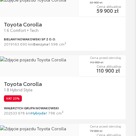
62 900 zł
Cena aktualna:
59 900 zł
Toyota Corolla
1.6 Comfort + Tech
BIELANY NOWAKOWSKI SP Z O.O.
3
2019
163 690 km
Benzyna
1 598 cm
Cena przed obniżką:
113 900 zł
Cena aktualna:
110 900 zł
Toyota Corolla
1.8 Hybrid Style
VAT 23%
WAŁBRZYCH GRUPA NOWAKOWSKI
3
2025
33 678 km
Hybryda
1 798 cm
Cena przed obniżką:
79 900 zł
Cena aktualna: